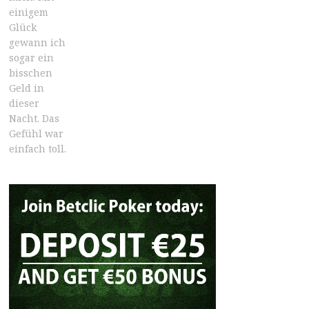
einigem
Glück
gewann ich
sogar ein
bisschen
Geld in
dieser
Nacht. Das
Gefühl war
einfach toll.