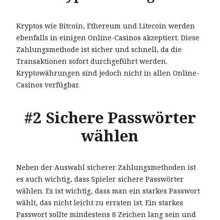
Kryptos wie Bitcoin, Ethereum und Litecoin werden
ebenfalls in einigen Online-Casinos akzeptiert. Diese
Zahlungsmethode ist sicher und schnell, da die
Transaktionen sofort durchgeführt werden.
Kryptowährungen sind jedoch nicht in allen Online-
Casinos verfügbar.
#2 Sichere Passwörter
wählen
Neben der Auswahl sicherer Zahlungsmethoden ist
es auch wichtig, dass Spieler sichere Passwörter
wählen. Es ist wichtig, dass man ein starkes Passwort
wählt, das nicht leicht zu erraten ist. Ein starkes
Passwort sollte mindestens 8 Zeichen lang sein und