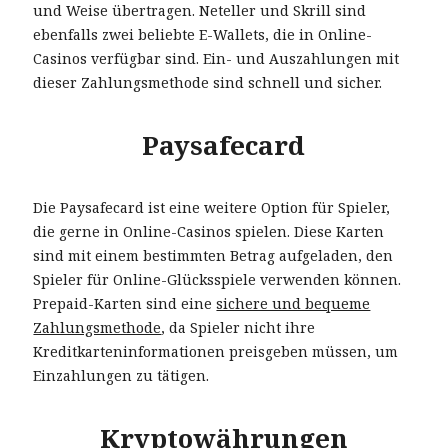
und Weise übertragen. Neteller und Skrill sind
ebenfalls zwei beliebte E-Wallets, die in Online-
Casinos verfügbar sind. Ein- und Auszahlungen mit
dieser Zahlungsmethode sind schnell und sicher.
Paysafecard
Die Paysafecard ist eine weitere Option für Spieler,
die gerne in Online-Casinos spielen. Diese Karten
sind mit einem bestimmten Betrag aufgeladen, den
Spieler für Online-Glücksspiele verwenden können.
Prepaid-Karten sind eine
sichere und bequeme
Zahlungsmethode
, da Spieler nicht ihre
Kreditkarteninformationen preisgeben müssen, um
Einzahlungen zu tätigen.
Kryptowährungen