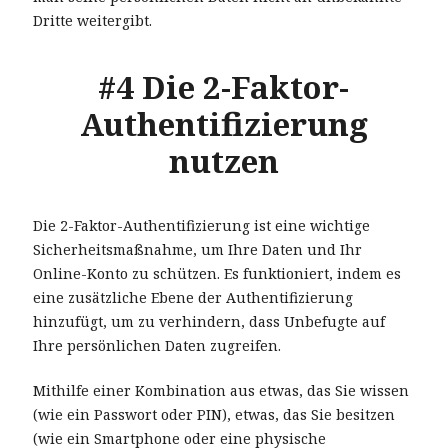
Dritte weitergibt.
#4 Die 2-Faktor-
Authentifizierung
nutzen
Die 2-Faktor-Authentifizierung ist eine wichtige
Sicherheitsmaßnahme, um Ihre Daten und Ihr
Online-Konto zu schützen. Es funktioniert, indem es
eine zusätzliche Ebene der Authentifizierung
hinzufügt, um zu verhindern, dass Unbefugte auf
Ihre persönlichen Daten zugreifen.
Mithilfe einer Kombination aus etwas, das Sie wissen
(wie ein Passwort oder PIN), etwas, das Sie besitzen
(wie ein Smartphone oder eine physische