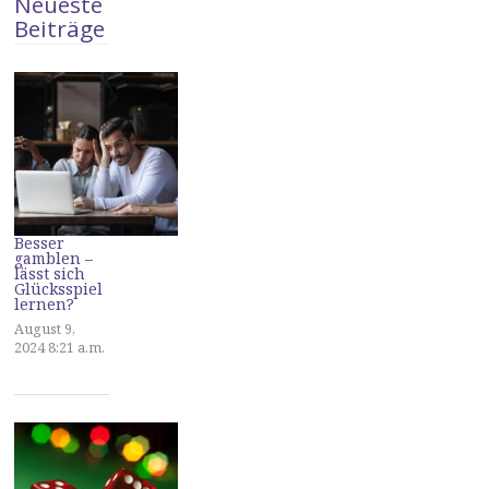
Neueste
Beiträge
Besser
gamblen –
lässt sich
Glücksspiel
lernen?
August 9,
2024 8:21 a.m.