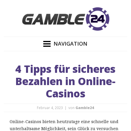
NAVIGATION
4 Tipps für sicheres
Bezahlen in Online-
Casinos
Februar 4, 2023 | von
Gamble24
Online-Casinos bieten heutzutage eine schnelle und
unterhaltsame Möglichkeit, sein Glück zu versuchen