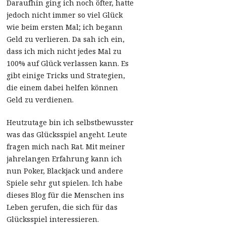
Daraufhin ging ich noch öfter, hatte
jedoch nicht immer so viel Glück
wie beim ersten Mal; ich begann
Geld zu verlieren. Da sah ich ein,
dass ich mich nicht jedes Mal zu
100% auf Glück verlassen kann. Es
gibt einige Tricks und Strategien,
die einem dabei helfen können
Geld zu verdienen.
Heutzutage bin ich selbstbewusster
was das Glücksspiel angeht. Leute
fragen mich nach Rat. Mit meiner
jahrelangen Erfahrung kann ich
nun Poker, Blackjack und andere
Spiele sehr gut spielen. Ich habe
dieses Blog für die Menschen ins
Leben gerufen, die sich für das
Glücksspiel interessieren.