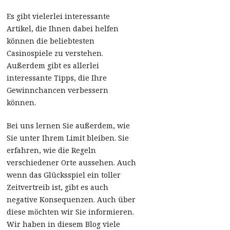
Es gibt vielerlei interessante
Artikel, die Ihnen dabei helfen
können die beliebtesten
Casinospiele zu verstehen.
Außerdem gibt es allerlei
interessante Tipps, die Ihre
Gewinnchancen verbessern
können.
Bei uns lernen Sie außerdem, wie
Sie unter Ihrem Limit bleiben. Sie
erfahren, wie die Regeln
verschiedener Orte aussehen. Auch
wenn das Glücksspiel ein toller
Zeitvertreib ist, gibt es auch
negative Konsequenzen. Auch über
diese möchten wir Sie informieren.
Wir haben in diesem Blog viele