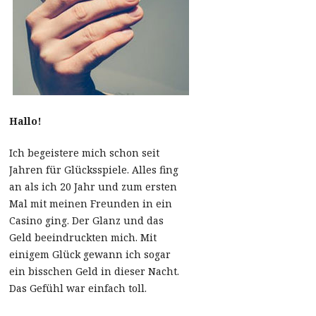
Hallo!
Ich begeistere mich schon seit
Jahren für Glücksspiele. Alles fing
an als ich 20 Jahr und zum ersten
Mal mit meinen Freunden in ein
Casino ging. Der Glanz und das
Geld beeindruckten mich. Mit
einigem Glück gewann ich sogar
ein bisschen Geld in dieser Nacht.
Das Gefühl war einfach toll.