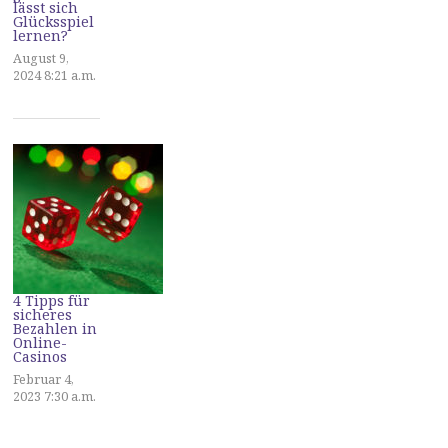
lässt sich
Glücksspiel
lernen?
August 9,
2024 8:21 a.m.
4 Tipps für
sicheres
Bezahlen in
Online-
Casinos
Februar 4,
2023 7:30 a.m.