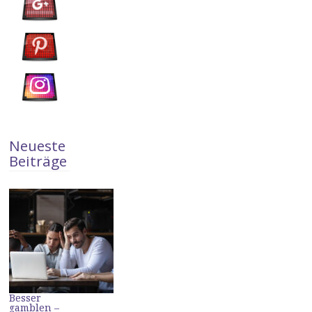
Neueste
Beiträge
Besser
gamblen –