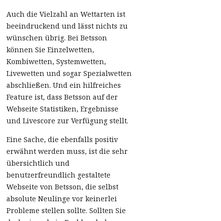
Auch die Vielzahl an Wettarten ist
beeindruckend und lässt nichts zu
wünschen übrig. Bei Betsson
können Sie Einzelwetten,
Kombiwetten, Systemwetten,
Livewetten und sogar Spezialwetten
abschließen. Und ein hilfreiches
Feature ist, dass Betsson auf der
Webseite Statistiken, Ergebnisse
und Livescore zur Verfügung stellt.
Eine Sache, die ebenfalls positiv
erwähnt werden muss, ist die sehr
übersichtlich und
benutzerfreundlich gestaltete
Webseite von Betsson, die selbst
absolute Neulinge vor keinerlei
Probleme stellen sollte. Sollten Sie