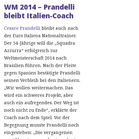
WM 2014 – Prandelli
bleibt Italien-Coach
Cesare Prandelli
bleibt auch nach
der Euro Italiens Nationaltrainer.
Der 54-Jährige will die „Squadra
Azzurra“ erfolgreich zur
Weltmeisterschaft 2014 nach
Brasilien führen. Nach der Pleite
gegen Spanien bestätigte Prandelli
seinen Verbleib bei den Italienern.
„Wir wollen weitermachen. Das
wird ein schweres Projekt, aber
auch ein aufregendes. Der Weg ist
noch nicht zu Ende“, erklärte der
Coach nach dem Spiel. Vor der
Begegnung musste Prandelli noch
eingestehen: „Die vergangenen