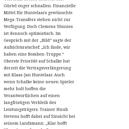
Gürtel enger schnallen. Finanzielle
Mittel für Huntelaars gewünschte
Mega-Transfers stehen nicht zur
Verfügung. Doch Clemens Tönnies
ist dennoch optimistisch. Im
Gespräch mit der „Bild“ sagte der
Aufsichtsratschef: „Ich finde, wir
haben eine Bomben-Truppe.“
Oberste Priorität auf Schalke hat
derzeit die Vertragsverlängerung
mit Klaas-Jan Huntelaar. Auch
wenn Schalke keine neuen Spieler
mehr holt hoffen die
Verantwortlichen auf einen
langfristigen Verbleib des
Leistungsträgers. Trainer Huub
Stevens hofft dabei auf Einsicht bei
seinem Landsmann: „Klar hofft