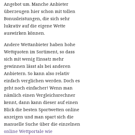
Angebot um. Manche Anbieter
überzeugen hier schon mit tollen
Bonusleistungen, die sich sehr
lukrativ auf die eigene Wette
auswirken können.
Andere Wettanbieter haben hohe
Wettquoten im Sortiment, so dass
sich mit wenig Einsatz mehr
gewinnen lässt als bei anderen
Anbietern. So kann also relativ
einfach verglichen werden. Doch es
geht noch einfacher! Wenn man
nämlich einen Vergleichsrechner
kennt, dann kann dieser auf einen
Blick die besten Sportwetten online
anzeigen und man spart sich die
manuelle Suche über die einzelnen
online Wettportale wie