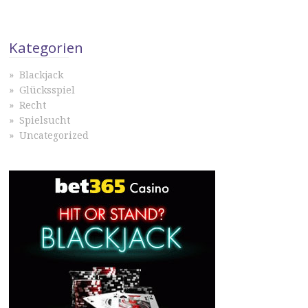
Kategorien
Blackjack
Glücksspiel
Recht
Spielsucht
Uncategorized