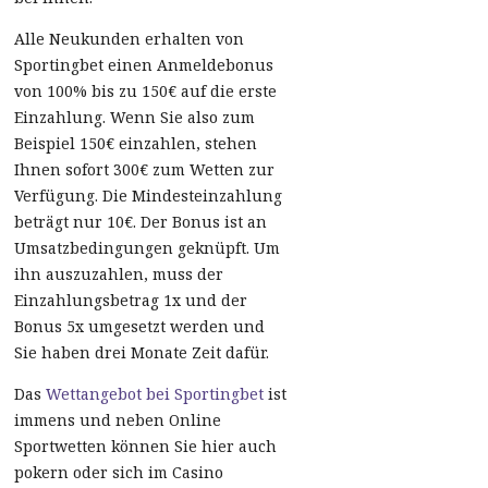
Alle Neukunden erhalten von
Sportingbet einen Anmeldebonus
von 100% bis zu 150€ auf die erste
Einzahlung. Wenn Sie also zum
Beispiel 150€ einzahlen, stehen
Ihnen sofort 300€ zum Wetten zur
Verfügung. Die Mindesteinzahlung
beträgt nur 10€. Der Bonus ist an
Umsatzbedingungen geknüpft. Um
ihn auszuzahlen, muss der
Einzahlungsbetrag 1x und der
Bonus 5x umgesetzt werden und
Sie haben drei Monate Zeit dafür.
Das
Wettangebot bei Sportingbet
ist
immens und neben Online
Sportwetten können Sie hier auch
pokern oder sich im Casino