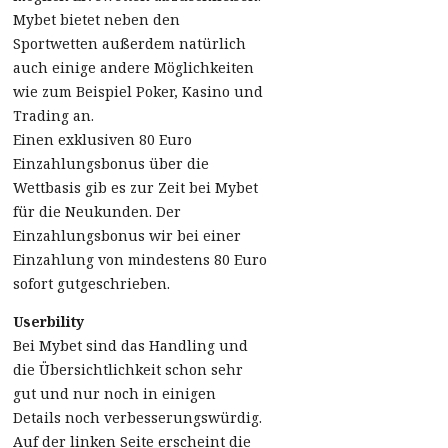
Mybet bietet neben den
Sportwetten außerdem natürlich
auch einige andere Möglichkeiten
wie zum Beispiel Poker, Kasino und
Trading an.
Einen exklusiven 80 Euro
Einzahlungsbonus über die
Wettbasis gib es zur Zeit bei Mybet
für die Neukunden. Der
Einzahlungsbonus wir bei einer
Einzahlung von mindestens 80 Euro
sofort gutgeschrieben.
Userbility
Bei Mybet sind das Handling und
die Übersichtlichkeit schon sehr
gut und nur noch in einigen
Details noch verbesserungswürdig.
Auf der linken Seite erscheint die