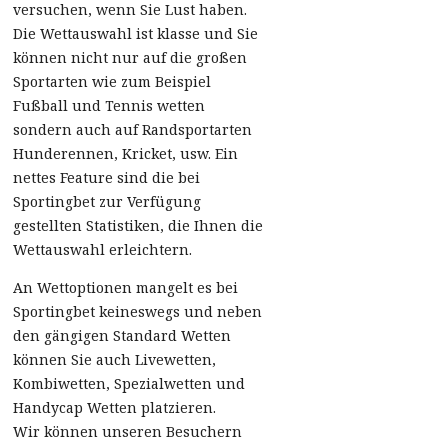
versuchen, wenn Sie Lust haben.
Die Wettauswahl ist klasse und Sie
können nicht nur auf die großen
Sportarten wie zum Beispiel
Fußball und Tennis wetten
sondern auch auf Randsportarten
Hunderennen, Kricket, usw. Ein
nettes Feature sind die bei
Sportingbet zur Verfügung
gestellten Statistiken, die Ihnen die
Wettauswahl erleichtern.
An Wettoptionen mangelt es bei
Sportingbet keineswegs und neben
den gängigen Standard Wetten
können Sie auch Livewetten,
Kombiwetten, Spezialwetten und
Handycap Wetten platzieren.
Wir können unseren Besuchern