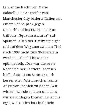
Es war die Nacht von Mario
Balotelli. Der Angreifer von
Manchester City ballerte Italien mit
einem Doppelpack gegen
Deutschland ins EM-Finale. Nun
trifft die „Squadra Azzurra“ auf
Spanien. Auch der Titelverteidiger
soll auf dem Weg zum zweiten Titel
nach 1968 nicht zum Stolperstein
werden. Balotelli ist wieder
optimistisch. „Das war die beste
Nacht meiner Karriere, aber ich
hoffe, dass es am Sonntag noch
besser wird. Wir brauchen keine
Angst vor Spanien zu haben. Wir
wissen, wie sie spielen und dass
wir sie schlagen können. Es ist mir
egal, wie gut ich im Finale sein