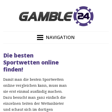
NAVIGATION
Die besten
Sportwetten online
finden!
Damit man die besten Sportwetten
online vergleichen kann, muss man
sie erst einmal ausfindig machen.
Dazu besucht man ganz einfach die
einzelnen Seiten der Wettanbieter
und schaut sich im dortigen