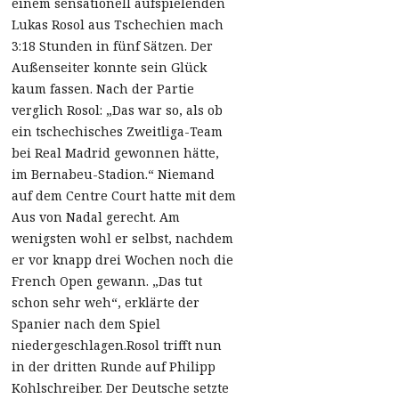
einem sensationell aufspielenden
Lukas Rosol aus Tschechien mach
3:18 Stunden in fünf Sätzen. Der
Außenseiter konnte sein Glück
kaum fassen. Nach der Partie
verglich Rosol: „Das war so, als ob
ein tschechisches Zweitliga-Team
bei Real Madrid gewonnen hätte,
im Bernabeu-Stadion.“ Niemand
auf dem Centre Court hatte mit dem
Aus von Nadal gerecht. Am
wenigsten wohl er selbst, nachdem
er vor knapp drei Wochen noch die
French Open gewann. „Das tut
schon sehr weh“, erklärte der
Spanier nach dem Spiel
niedergeschlagen.Rosol trifft nun
in der dritten Runde auf Philipp
Kohlschreiber. Der Deutsche setzte